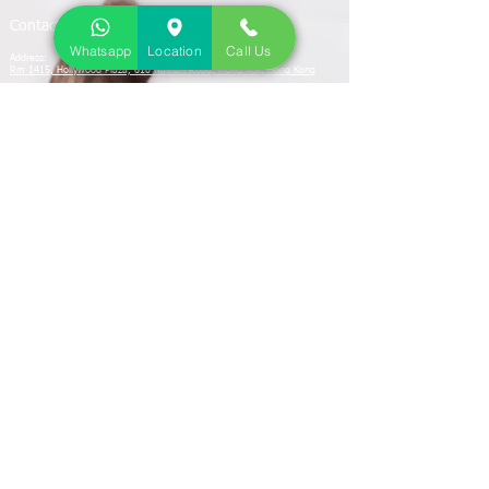
Contact us 聯絡我們
Whatsapp
Location
Call Us
Address:
Rm 1415, Hollywood Plaza, 610 Nathan Road,
Mong Kok, Hong Kong
地址:
旺角彌敦道610號荷里活商業中心1415室
Tel:
+852 5939-0998
Email:
info@plexusphysio.com.hk
PHYSIOTHERAPY - MANUAL THERPAY -
ACUPUNCTURE- ELECTROTHERAPY - ACUTE
INJURY - SCOLIOSIS - STROKE -
DEVELOPMENTAL DELAY
聚滙物理治療中心
本中心提供各種先進
有效的醫
療設備，配
合註册
物理治療師的
專業治療方案，
務求
爲每位病人解
決各種
痛症。