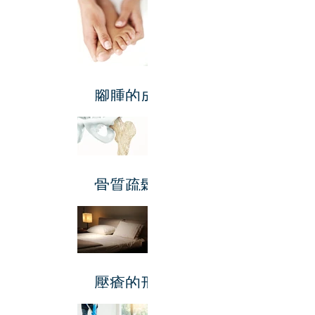
腳腫的成
因
骨質疏鬆
症
壓瘡的形
成與治療