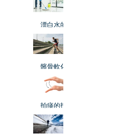
漂白水的
使用方法
髕骨軟化
症
拍痰的技
巧