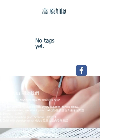
高原訓練
Search By Tags
No tags
yet.
Follow Us
About us 關於我們
We provide physiotherapy for 物理治療包括:
Acute/ Chronic Musculoskeletal Injury (Sciatica, tennis elbow,
frozen shoulders, neck/back pain....etc) 急性及慢性骨傷痛症問題
Stroke 中風復康
Postural correction (esp. Scoliosis) 姿態分析
Child with developmental delay 兒童大肌肉發展遲緩