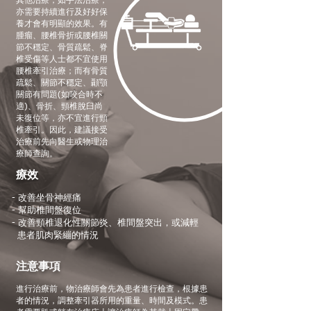
其他治療，如手法治療，
亦需要持續進行及好好保
養才會有明顯的效果。有
腫瘤、腰椎骨折或腰椎關
節不穩定、骨質疏鬆、脊
椎受傷等人士都不宜使用
腰椎牽引治療；而有骨質
疏鬆、關節不穩定、顳顎
關節有問題(如咬合時不
適)、骨折、頸椎脫臼尚
未復位等，亦不宜進行頸
椎牽引。因此，建議接受
治療前先向醫生或物理治
療師查詢。
療效
-
改善坐骨神經痛
- 幫助椎間盤復位
- 改善頸椎退化性關節炎、椎間盤突出，或減輕
患者肌肉
緊繃的情況
注意事項
進行治療前，物治療師會先為患者進行檢查，根據患
者的情況，調整牽引器所用的重量、時間及模式。患