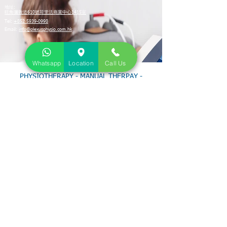
地址:
旺角彌敦道610號荷里活商業中心1415室
Tel:
+852 5939-0998
Email:
info@plexusphysio.com.hk
Whatsapp
Location
Call Us
PHYSIOTHERAPY - MANUAL THERPAY -
ACUPUNCTURE- ELECTROTHERAPY - ACUTE
INJURY - SCOLIOSIS - STROKE -
DEVELOPMENTAL DELAY
聚滙物理治療中心
本中心提供各種先進
有效的醫
療設備，配
合註册
物理治療師的
專業治療方案，
務求
爲每位病人解
決各種
痛症。
長期痛症
脊醫
骨骼肌肉軟組織創傷
therapy hk
孕婦痛症
超聲波治療
骨科醫生