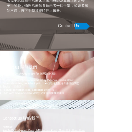
者需要趴或躺在治療床上讓治療師為其戴上固定帶
子，另外，物理治療師會給患者一個手掣，如患者感
到不適，按下手掣可即時停止儀器。
Contact Us
About us 關於我們
We provide physiotherapy for 物理治療包括:
Acute/ Chronic Musculoskeletal Injury (Sciatica, tennis elbow,
frozen shoulders, neck/back pain....etc) 急性及慢性骨傷痛症問題
Stroke 中風復康
Postural correction (esp. Scoliosis) 姿態分析
Child with developmental delay 兒童大肌肉發展遲緩
Contact us 聯絡我們
Address:
Rm 1415, Hollywood Plaza, 610 Nathan Road,
Mong Kok, Hong Kong