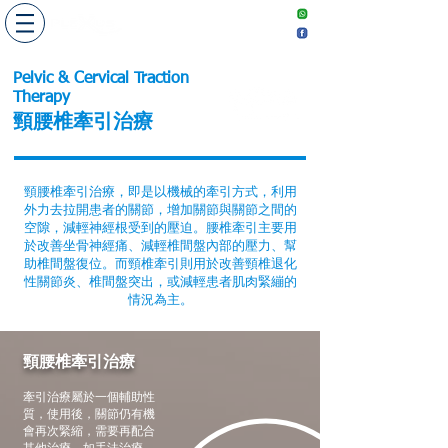
​敬請預約
Make an
appointment
Pelvic & Cervical Traction
Therapy
頸腰椎牽引治療
頸腰椎牽引治療，即是以機械的牽引方式，利用
外力去拉開患者的關節，增加關節與關節之間的
空隙，減輕神經根受到的壓迫。腰椎牽引主要用
於改善坐骨神經痛、減輕椎間盤內部的壓力、幫
助椎間盤復位。而頸椎牽引則用於改善頸椎退化
性關節炎、椎間盤突出，或減輕患者肌肉緊繃的
情況為主。
頸腰椎牽引治療
牽引治療屬於一個輔助性
質，使用後，關節仍有機
會再次緊縮，需要再配合