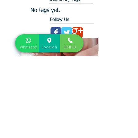
No tags yet.
Follow Us
Whatsapp
Location
Call Us
About us 關於我們
We provide physiotherapy for 物理治療包括:
Acute/ Chronic Musculoskeletal Injury (Sciatica, tennis elbow,
frozen shoulders, neck/back pain....etc) 急性及慢性骨傷痛症問題
Stroke 中風復康
Postural correction (esp. Scoliosis) 姿態分析
Child with developmental delay 兒童大肌肉發展遲緩
Contact us 聯絡我們
Address:
Rm 1415, Hollywood Plaza, 610 Nathan Road,
Mong Kok, Hong Kong
地址:
旺角彌敦道610號荷里活商業中心1415室
Tel:
+852 5939-0998