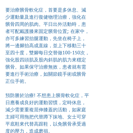
要治療髕骨軟化症，首要是多休息、減
少運動量及進行復健物理治療，強化在
髕骨四周的肌肉。平日出外活動時，患
者可配戴護膝來固定髕骨位置; 在家中，
亦可多練習抬腿運動，先坐在椅子上，
將一邊腳抬高成直線，並上下移動三十
至四十度，雙腳每日交替做100-150次，
強化股四頭肌及股內斜肌的肌力來穩定
髕骨。如果保守治療無效，患者就有需
要進行手術治療，如關節鏡手術或髕骨
正位手術。
預防勝於治療! 不想患上髕骨軟化症，平
日應養成良好的運動習慣，定時休息，
減少需要重複屈伸膝蓋的活動，如家庭
主婦可用拖把代替蹲下抹地、女士可穿
平底鞋來代替高跟鞋，以免髕骨承受過
度的壓力，造成磨損。