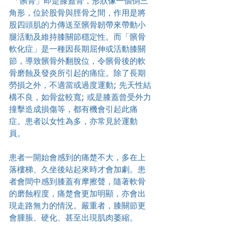
 「髕骨」即是膝蓋骨，形狀像一個倒三
角形，位於股骨與脛骨之間，作用是將
股四頭肌的力傳送至髕骨韌帶來帶動小
腿活動及維持膝關節穩定性。而「髕骨
軟化症」是一種因長期屈伸或活動膝關
節，導致髕骨外翻脫位，令髕骨後的軟
骨磨蝕及發炎所引起的痛症。除了長期
勞損之外，不適當或過度運動; 先天性結
構不良，如骨盆較寬; 或是膝蓋曾受外力
撞擊造成損傷等，都有機會引起此痛
症。患者以女性為多，亦常見於運動
員。
患者一開始會感到的痛楚不大，多在上
落樓梯、久坐後站起來時才會加劇。患
者會間中感到膝蓋有摩擦聲，隨著軟骨
的磨蝕程度，痛楚會更加明顯，亦會出
現走路無力的情況。嚴重者，膝關節更
會腫脹、硬化、甚至出現肌肉萎縮。