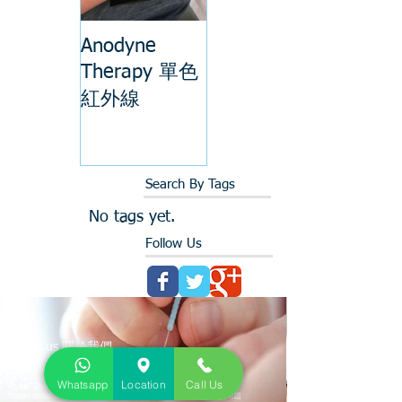
Anodyne
Therapy 單色
紅外線
Search By Tags
No tags yet.
Follow Us
About us 關於我們
We provide physiotherapy for 物理治療包括:
Whatsapp
Location
Call Us
Acute/ Chronic Musculoskeletal Injury (Sciatica, tennis elbow,
frozen shoulders, neck/back pain....etc) 急性及慢性骨傷痛症問題