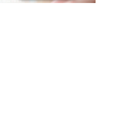
Stroke 中風復康
Postural correction (esp. Scoliosis) 姿態分析
Child with developmental delay 兒童大肌肉發展遲緩
Contact us 聯絡我們
Address:
Rm 1415, Hollywood Plaza, 610 Nathan Road,
Mong Kok, Hong Kong
地址:
旺角彌敦道610號荷里活商業中心1415室
Tel:
+852 5939-0998
Email:
info@plexusphysio.com.hk
PHYSIOTHERAPY - MANUAL THERPAY -
ACUPUNCTURE- ELECTROTHERAPY - ACUTE
INJURY - SCOLIOSIS - STROKE -
DEVELOPMENTAL DELAY
聚滙物理治療中心