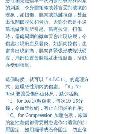
急性創傷是指單一次內發性或外在因素
的刺激，令身體組織或器官受到破壞的
現象，如扭傷、肌肉或筋腱拉傷，甚至
出現關節脫位和骨折。大部分都是不適
當地做運動所引起。當有拉傷、扭傷
時，傷處周圍的微血管會出現破裂，令
傷處出現瘀血及發炎。如肌肉拉傷，患
處會出現劇痛，肌肉會緊張形成條狀硬
塊，局部位置會腫脹及出現瘀血，活動
亦受到張制。
這個時侯，就可以「R.I.C.E.」的處理方
式，處理急性期內的傷處。「R」for 
Rest 要讓受傷部位休息，減少活動;
「I」for Ice 冰敷傷處，每次10-15分
鐘，令血管收縮，有止血消炎的作用;
「C」for Compression 加壓包紮，嚴重
的急性創傷都需要對患處作出適當的加
壓固定，如用繃帶或石膏固定，防止傷