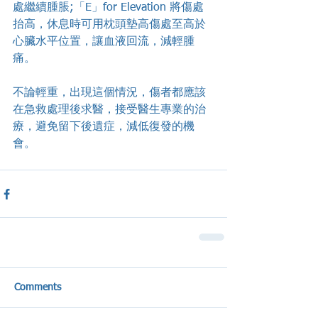
處繼續腫脹;「E」for Elevation 將傷處
抬高，休息時可用枕頭墊高傷處至高於
心臟水平位置，讓血液回流，減輕腫
痛。
不論輕重，出現這個情況，傷者都應該
在急救處理後求醫，接受醫生專業的治
療，避免留下後遺症，減低復發的機
會。
Comments