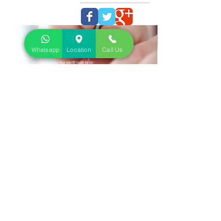
Whatsapp
Location
Call Us
About us 關於我們
We provide physiotherapy for 物理治療包括:
Acute/ Chronic Musculoskeletal Injury (Sciatica, tennis elbow,
frozen shoulders, neck/back pain....etc) 急性及慢性骨傷痛症問題
Stroke 中風復康
Postural correction (esp. Scoliosis) 姿態分析
Child with developmental delay 兒童大肌肉發展遲緩
Contact us 聯絡我們
Address:
Rm 1415, Hollywood Plaza, 610 Nathan Road,
Mong Kok, Hong Kong
地址:
旺角彌敦道610號荷里活商業中心1415室
Tel:
+852 5939-0998
Email:
info@plexusphysio.com.hk