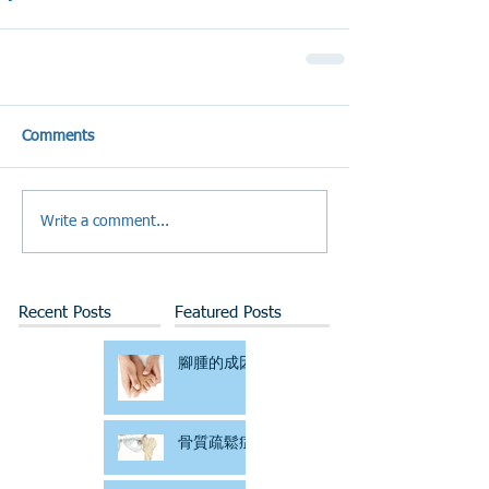
Comments
Write a comment...
Recent Posts
Featured Posts
腳腫的成因
骨質疏鬆症