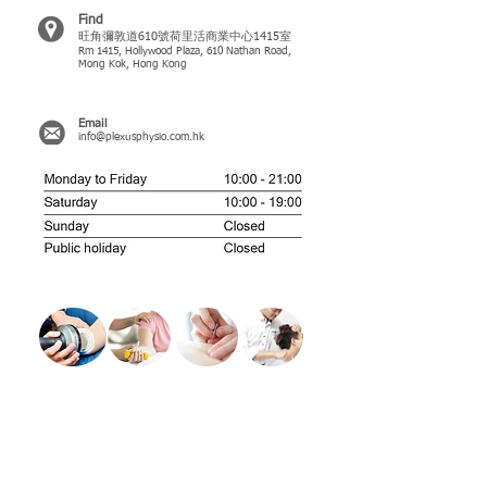
Find
旺角彌敦道610號荷里活商業中心1415室
Rm 1415, Hollywood Plaza, 610 Nathan Road,
Mong Kok, Hong Kong
Email
info@plexusphysio.com.hk
09:30 - 21:00
09:30 - 19:00
09:30 - 13:00
Closed
Welcome to Plexus Physiotherapy
聚匯物理治療中心
Plexus Physiotherapy Centre combines manual therapy, electrotherapy,
therapeutic exercise and dry needling to provide a comprehensive
approach to prevention and treatment of movement impairments,
injury and neurological problems.