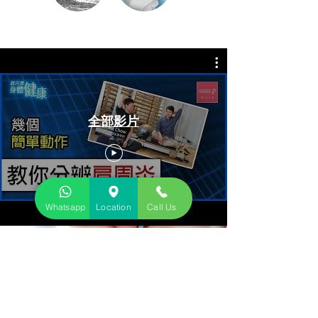
全部影片
Whatsapp
Location
Call Us
About us 關於我們
We provide physiotherapy for 物理治療包括:
Acute/ Chronic Musculoskeletal Injury (Sciatica, tennis elbow,
frozen shoulders, neck/back pain....etc) 急性及慢性骨傷痛症問題
Stroke 中風復康