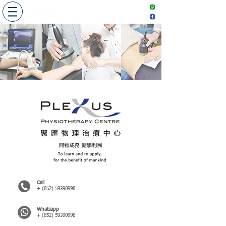
​敬請預約
Make an
appointment
Call
+ (852) 59390998
Whatsapp
+ (852) 59390998