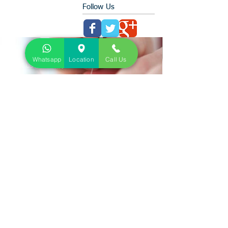
Follow Us
Whatsapp
Location
Call Us
About us 關於我們
We provide physiotherapy for 物理治療包括:
Acute/ Chronic Musculoskeletal Injury (Sciatica, tennis elbow,
frozen shoulders, neck/back pain....etc) 急性及慢性骨傷痛症問題
Stroke 中風復康
Postural correction (esp. Scoliosis) 姿態分析
Child with developmental delay 兒童大肌肉發展遲緩
Contact us 聯絡我們
Address:
Rm 1415, Hollywood Plaza, 610 Nathan Road,
Mong Kok, Hong Kong
地址:
旺角彌敦道610號荷里活商業中心1415室
Tel:
+852 5939-0998
Email:
info@plexusphysio.com.hk