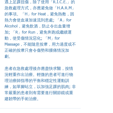
遇上足踝扭傷，除了使用「R.I.C.E.」的
急救處理方式，亦應避免做「H.A.R.M」
的事項。「H」for Heat，避免熱敷，因
熱力會使血液加速流到患處; 「A」for 
Alcohol，避免飲酒，防止令出血量增
加; 「R」for Run，避免奔跑或繼續運
動，使受傷情況惡化; 「M」for 
Massage，不能隨意按摩，用力過度或不
正確的按摩只會令傷勢和腫痛情況加
劇。
患者在急救處理後亦應盡快求醫，按情
況輕重作出治療。輕微的患者可進行物
理治療師指導的平衡和穩定性運動訓
練，如單腳站立，以加強足踝的肌肉; 非
常嚴重的患者則有需要進行關節鏡或重
建韌帶的手術治療。