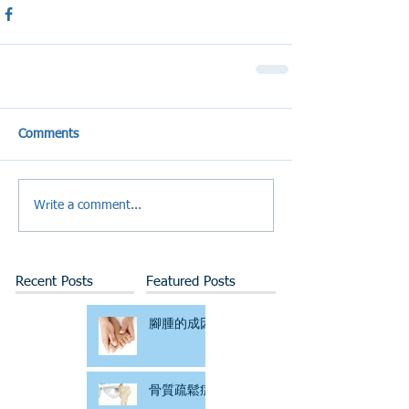
Comments
Write a comment...
Recent Posts
Featured Posts
腳腫的成因
骨質疏鬆症