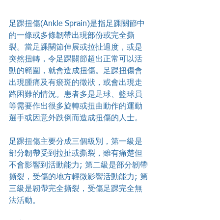
足踝扭傷(Ankle Sprain)是指足踝關節中
的一條或多條韌帶出現部份或完全撕
裂。當足踝關節伸展或拉扯過度，或是
突然扭轉，令足踝關節超出正常可以活
動的範圍，就會造成扭傷。足踝扭傷會
出現腫痛及有瘀斑的徵狀，或會出現走
路困難的情況。患者多是足球、籃球員
等需要作出很多旋轉或扭曲動作的運動
選手或因意外跌倒而造成扭傷的人士。
足踝扭傷主要分成三個級別，第一級是
部分韌帶受到拉扯或撕裂，雖有痛楚但
不會影響到活動能力; 第二級是部分韌帶
撕裂，受傷的地方輕微影響活動能力; 第
三級是韌帶完全撕裂，受傷足踝完全無
法活動。