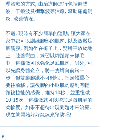
理治療的方式, 由治療師進行包括超聲
波、干擾波及
衝擊波
等治療, 幫助痛處消
炎, 改善情況。
不過, 現時有不少簡單的運動, 讓大家在
家中都可以訓練腳部的肌肉, 以及放鬆足
底筋膜, 例如坐在椅子上，雙腳平放於地
上，膝蓋彎曲，練習以腳趾頭來抓毛
巾。這樣做可以強化足底肌肉。另外, 可
以先讓身體企立，將一隻腳向前踏一
步，但雙腳腳跟不可離地，把身體重心
要往前移，讓後腳的小腿肌肉感到有輕
微被拉扯的感覺，維持10秒，並重復做
10-15次。這樣做就可以增加足跟肌腱的
柔軟度。如果不想待出現問題才來治療, 
現在就開始好好鍛練來預防吧!