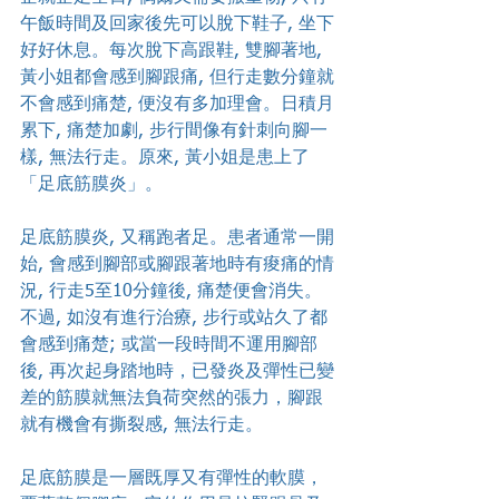
午飯時間及回家後先可以脫下鞋子, 坐下
好好休息。每次脫下高跟鞋, 雙腳著地, 
黃小姐都會感到腳跟痛, 但行走數分鐘就
不會感到痛楚, 便沒有多加理會。日積月
累下, 痛楚加劇, 步行間像有針刺向腳一
樣, 無法行走。原來, 黃小姐是患上了
「足底筋膜炎」。
足底筋膜炎, 又稱跑者足。患者通常一開
始, 會感到腳部或腳跟著地時有痠痛的情
況, 行走5至10分鐘後, 痛楚便會消失。 
不過, 如沒有進行治療, 步行或站久了都
會感到痛楚; 或當一段時間不運用腳部
後, 再次起身踏地時，已發炎及彈性已變
差的筋膜就無法負荷突然的張力，腳跟
就有機會有撕裂感, 無法行走。
足底筋膜是一層既厚又有彈性的軟膜，