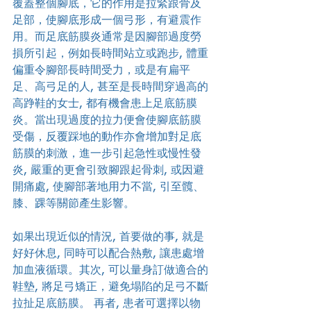
覆蓋整個腳底，它的作用是拉緊跟骨及
足部，使腳底形成一個弓形，有避震作
用。而足底筋膜炎通常是因腳部過度勞
損所引起，例如長時間站立或跑步, 體重
偏重令腳部長時間受力，或是有扁平
足、高弓足的人, 甚至是長時間穿過高的
高踭鞋的女士, 都有機會患上足底筋膜
炎。當出現過度的拉力便會使腳底筋膜
受傷，反覆踩地的動作亦會增加對足底
筋膜的刺激，進一步引起急性或慢性發
炎, 嚴重的更會引致腳跟起骨刺, 或因避
開痛處, 使腳部著地用力不當, 引至髖、
膝、踝等關節產生影響。
如果出現近似的情況, 首要做的事, 就是
好好休息, 同時可以配合熱敷, 讓患處增
加血液循環。其次, 可以量身訂做適合的
鞋墊, 將足弓矯正，避免塌陷的足弓不斷
拉扯足底筋膜。 再者, 患者可選擇以物