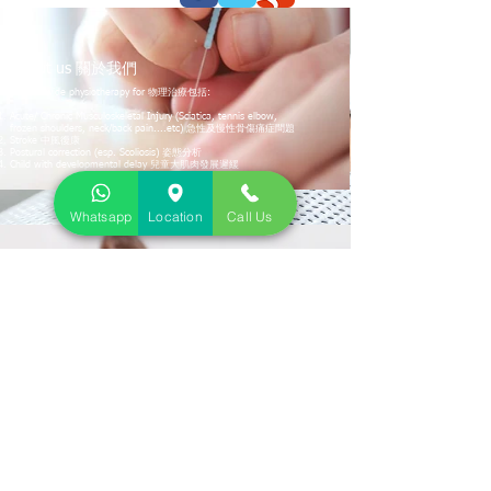
About us 關於我們
We provide physiotherapy for 物理治療包括:
Acute/ Chronic Musculoskeletal Injury (Sciatica, tennis elbow,
frozen shoulders, neck/back pain....etc) 急性及慢性骨傷痛症問題
Stroke 中風復康
Postural correction (esp. Scoliosis) 姿態分析
Child with developmental delay 兒童大肌肉發展遲緩
Whatsapp
Location
Call Us
Contact us 聯絡我們
Address:
Rm 1415, Hollywood Plaza, 610 Nathan Road,
Mong Kok, Hong Kong
地址:
旺角彌敦道610號荷里活商業中心1415室
Tel:
+852 5939-0998
Email:
info@plexusphysio.com.hk
PHYSIOTHERAPY - MANUAL THERPAY -